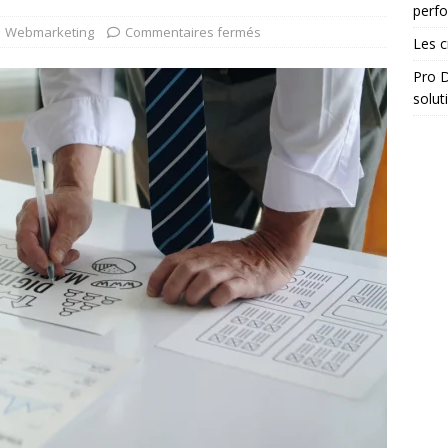
perf
Webmarketing
Commentaires fermés
Les c
Pro D
solut