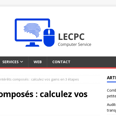
SERVICES
WEB
CONTACT
ART
intérêts composés : calculez vos gains en 3 étapes
Comb
omposés : calculez vos
petit
Audit
trans