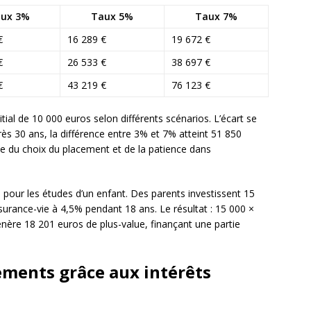
ux 3%
Taux 5%
Taux 7%
€
16 289 €
19 672 €
€
26 533 €
38 697 €
€
43 219 €
76 123 €
itial de 10 000 euros selon différents scénarios. L’écart se
ès 30 ans, la différence entre 3% et 7% atteint 51 850
ce du choix du placement et de la patience dans
 pour les études d’un enfant. Des parents investissent 15
surance-vie à 4,5% pendant 18 ans. Le résultat : 15 000 ×
énère 18 201 euros de plus-value, finançant une partie
ements grâce aux intérêts