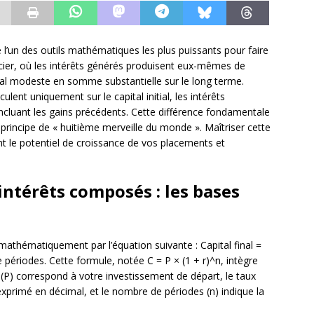
l’un des outils mathématiques les plus puissants pour faire
cier, où les intérêts générés produisent eux-mêmes de
tal modeste en somme substantielle sur le long terme.
lent uniquement sur le capital initial, les intérêts
ncluant les gains précédents. Cette différence fondamentale
e principe de « huitième merveille du monde ». Maîtriser cette
t le potentiel de croissance de vos placements et
ntérêts composés : les bases
athématiquement par l’équation suivante : Capital final =
de périodes. Cette formule, notée C = P × (1 + r)^n, intègre
al (P) correspond à votre investissement de départ, le taux
exprimé en décimal, et le nombre de périodes (n) indique la