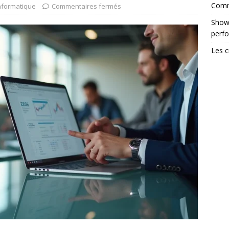
Comme
nformatique
Commentaires fermés
Showr
perf
Les c