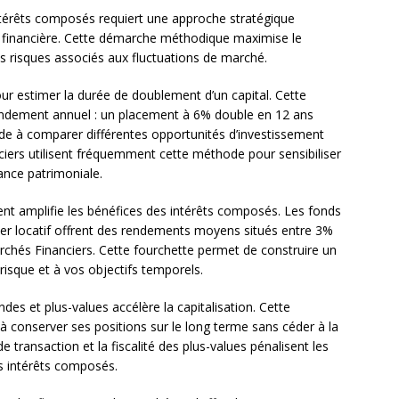
intérêts composés requiert une approche stratégique
ine financière. Cette démarche méthodique maximise le
es risques associés aux fluctuations de marché.
our estimer la durée de doublement d’un capital. Cette
rendement annuel : un placement à 6% double en 12 ans
ide à comparer différentes opportunités d’investissement
nciers utilisent fréquemment cette méthode pour sensibiliser
sance patrimoniale.
ment amplifie les bénéfices des intérêts composés. Les fonds
ilier locatif offrent des rendements moyens situés entre 3%
rchés Financiers. Cette fourchette permet de construire un
 risque et à vos objectifs temporels.
es et plus-values accélère la capitalisation. Cette
 à conserver ses positions sur le long terme sans céder à la
e transaction et la fiscalité des plus-values pénalisent les
es intérêts composés.