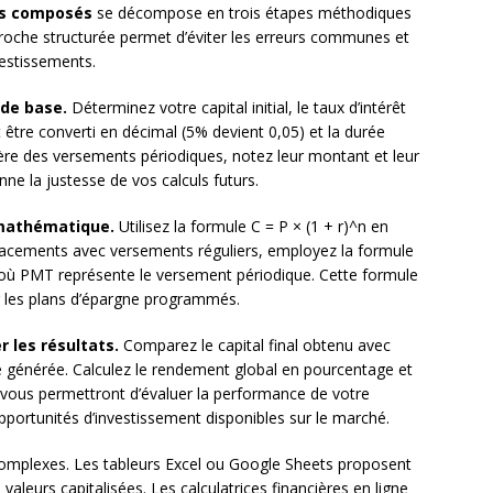
ts composés
se décompose en trois étapes méthodiques
pproche structurée permet d’éviter les erreurs communes et
vestissements.
 de base.
Déterminez votre capital initial, le taux d’intérêt
 être converti en décimal (5% devient 0,05) et la durée
re des versements périodiques, notez leur montant et leur
ne la justesse de vos calculs futurs.
 mathématique.
Utilisez la formule C = P × (1 + r)^n en
s placements avec versements réguliers, employez la formule
], où PMT représente le versement périodique. Cette formule
ur les plans d’épargne programmés.
r les résultats.
Comparez le capital final obtenu avec
lue générée. Calculez le rendement global en pourcentage et
vous permettront d’évaluer la performance de votre
portunités d’investissement disponibles sur le marché.
 complexes. Les tableurs Excel ou Google Sheets proposent
aleurs capitalisées. Les calculatrices financières en ligne