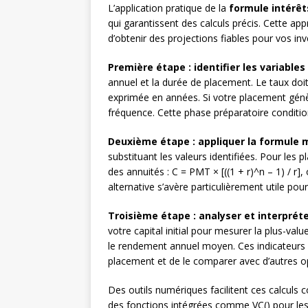
L’application pratique de la
formule intérê
qui garantissent des calculs précis. Cette a
d’obtenir des projections fiables pour vos in
Première étape : identifier les variables
annuel et la durée de placement. Le taux doit
exprimée en années. Si votre placement génè
fréquence. Cette phase préparatoire condition
Deuxième étape : appliquer la formule
substituant les valeurs identifiées. Pour le
des annuités : C = PMT × [((1 + r)^n – 1) / r
alternative s’avère particulièrement utile po
Troisième étape : analyser et interpréte
votre capital initial pour mesurer la plus-va
le rendement annuel moyen. Ces indicateurs 
placement et de le comparer avec d’autres op
Des outils numériques facilitent ces calculs
des fonctions intégrées comme VC() pour les v