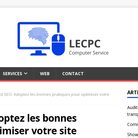
SERVICES
WEB
CONTACT
ART
pt SEO: Adoptez les bonnes pratiques pour optimiser votre
Audit
optez les bonnes
trans
Comme
imiser votre site
Showr